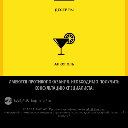
ДЕСЕРТЫ
АЛКОГОЛЬ
ИМЕЮТСЯ ПРОТИВОПОКАЗАНИЯ. НЕОБХОДИМО ПОЛУЧИТЬ
КОНСУЛЬТАЦИЮ СПЕЦИАЛИСТА.
Карта сайта
© "АВВА РУС" АО. Продукт сертифицирован.
info@filtrum.eu
Фильтрум® – помощь при пищевых
отравлениях
, сопровождаемых диареей, тошнотой
и рвотой