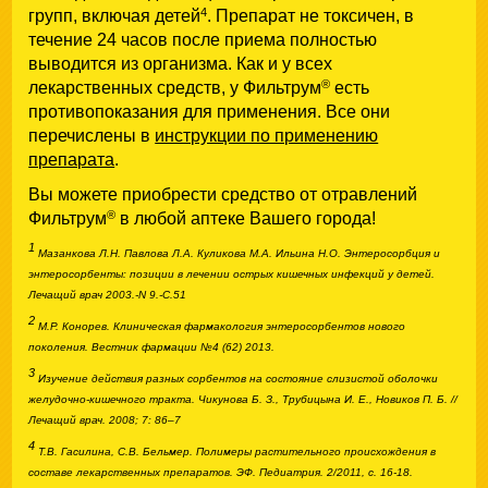
4
групп, включая детей
. Препарат не токсичен, в
течение 24 часов после приема полностью
выводится из организма. Как и у всех
®
лекарственных средств, у Фильтрум
есть
противопоказания для применения. Все они
перечислены в
инструкции по применению
препарата
.
Вы можете приобрести средство от отравлений
®
Фильтрум
в любой аптеке Вашего города!
1
Мазанкова Л.Н. Павлова Л.А. Куликова М.А. Ильина Н.О. Энтеросорбция и
энтеросорбенты: позиции в лечении острых кишечных инфекций у детей.
Лечащий врач 2003.-N 9.-С.51
2
М.Р. Конорев. Клиническая фармакология энтеросорбентов нового
поколения. Вестник фармации №4 (62) 2013.
3
Изучение действия разных сорбентов на состояние слизистой оболочки
желудочно-кишечного тракта. Чикунова Б. З., Трубицына И. Е., Новиков П. Б. //
Лечащий врач. 2008; 7: 86–7
4
Т.В. Гасилина, С.В. Бельмер. Полимеры растительного происхождения в
составе лекарственных препаратов. ЭФ. Педиатрия. 2/2011, с. 16-18.