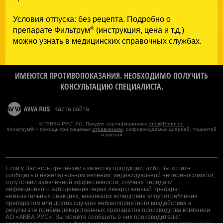
Условия отпуска: без рецепта. Подробно о
®
препарате Фильтрум
(инструкция, цена и т.д.)
можно узнать в медицинских справочных службах.
ИМЕЮТСЯ ПРОТИВОПОКАЗАНИЯ. НЕОБХОДИМО ПОЛУЧИТЬ
КОНСУЛЬТАЦИЮ СПЕЦИАЛИСТА.
Карта сайта
© "АВВА РУС" АО. Продукт сертифицирован.
info@filtrum.eu
Фильтрум® – помощь при пищевых
отравлениях
, сопровождаемых диареей, тошнотой
и рвотой
Если у Вас есть претензии к качеству продукции, либо Вы хотите
сообщить о нежелательном явлении, индивидуальной непереносимости,
отсутствии заявленной эффективности, случаях передачи
инфекционного заболевания через лекарственный препарат,
нежелательных реакциях, возникших вследствие злоупотребления
препаратом или других случаях неблагоприятного воздействия в
результате приёма лекарственных препаратов производства компании
АО «АВВА РУС», Вы можете сообщить о них производителю: